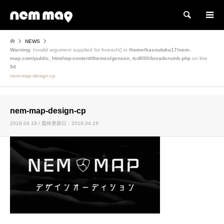
検索
NEWS
Warning
: Invalid argument supplied for foreach() in
/home/kasoutuka17/nem-
map.com/public_html/wp-content/themes/gensen_tcd050/breadcrumb.php
on line
94
nem-map-design-cp
nem-map-design-cp
2018.04.19 / 最終更新日：2018.04.19