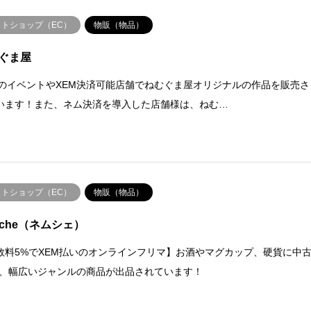
ットショップ（EC）
物販（物品）
ぐま屋
MのイベントやXEM決済可能店舗でねむぐま屋オリジナルの作品を販売さ
います！また、ネム決済を導入した店舗様は、ねむ…
ットショップ（EC）
物販（物品）
mche（ネムシェ）
数料5%でXEM払いのオンラインフリマ】お酒やマグカップ、硬貨に中
等、幅広いジャンルの商品が出品されています！