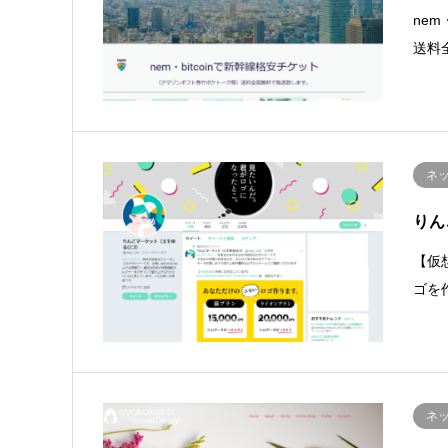
ne
送料
ネ
りん
【仮
ゴを作
ネ