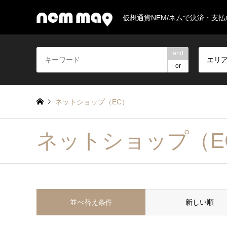
仮想通貨NEM/ネムで決済・支
and
エリ
or
ネットショップ（EC）
ネットショップ（E
並べ替え条件
新しい順