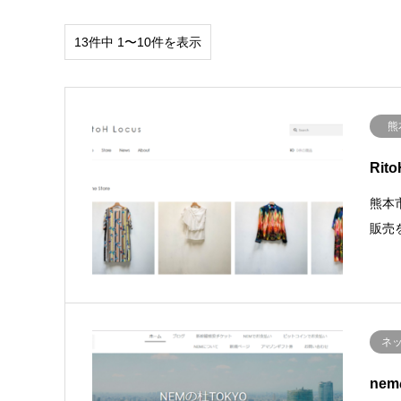
13件中 1〜10件を表示
熊
Ri
熊本市
販売
ネ
ne