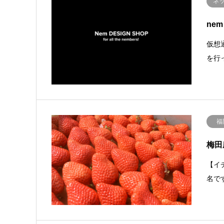
ネ
nem
仮想
を行
福
梅田
【イ
名で