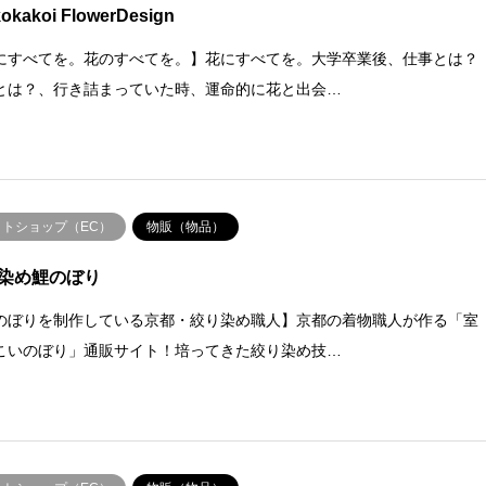
okakoi FlowerDesign
にすべてを。花のすべてを。】花にすべてを。大学卒業後、仕事とは？
とは？、行き詰まっていた時、運命的に花と出会…
ットショップ（EC）
物販（物品）
染め鯉のぼり
のぼりを制作している京都・絞り染め職人】京都の着物職人が作る「室
こいのぼり」通販サイト！培ってきた絞り染め技…