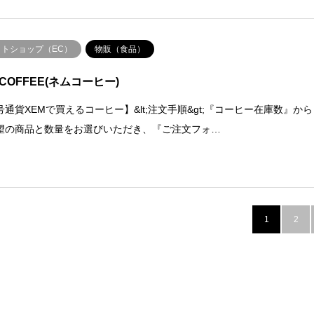
ットショップ（EC）
物販（食品）
mCOFFEE(ネムコーヒー)
号通貨XEMで買えるコーヒー】&lt;注文手順&gt;『コーヒー在庫数』から
望の商品と数量をお選びいただき、『ご注文フォ…
1
2