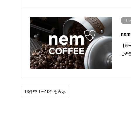
ネ
ne
【暗
ご希
13件中 1〜10件を表示