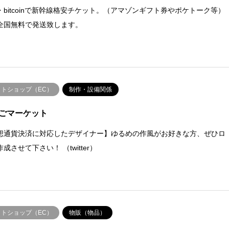
m・bitcoinで新幹線格安チケット。（アマゾンギフト券やポケトーク等）
全国無料で発送致します。
ットショップ（EC）
制作・設備関係
ごマーケット
想通貨決済に対応したデザイナー】ゆるめの作風がお好きな方、ぜひロ
成させて下さい！ （twitter）
ットショップ（EC）
物販（物品）