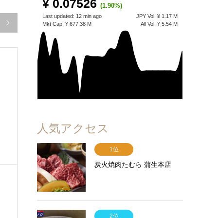
¥ 0.07526
(1.90%)
Last updated:
12 min ago
JPY
Vol:
¥ 1.17 M

Mkt Cap:
¥ 677.38 M
All Vol:
¥ 5.54 M
人気アクセス
1位
炭火焼肉たむら 蒲生本店
2位