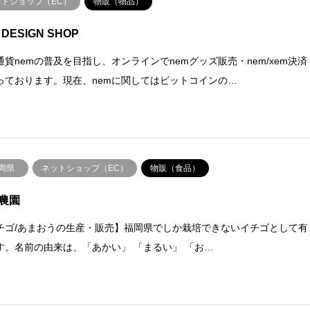
ットショップ（EC）
物販（物品）
 DESIGN SHOP
通貨nemの普及を目指し、オンラインでnemグッズ販売・nem/xem決済
っております。現在、nemに関してはビットコインの…
岡県
ネットショップ（EC）
物販（食品）
農園
チゴ/あまおうの生産・販売】福岡県でしか栽培できないイチゴとして有
す。名前の由来は、「あかい」 「まるい」 「お…