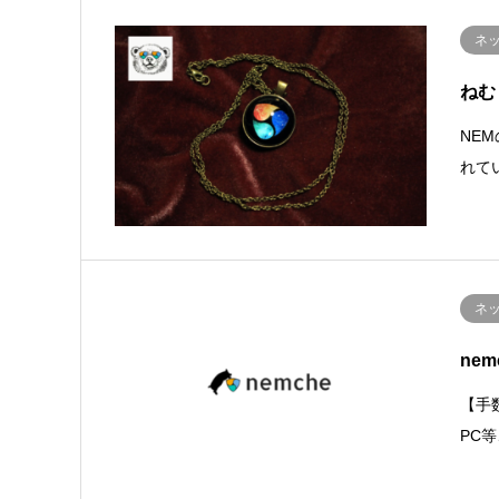
ネ
ねむ
NE
れて
ネ
ne
【手
PC