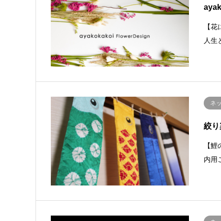
ayak
【花
人生
ネ
絞り
【鯉
内用