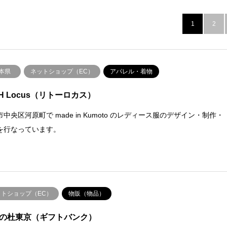
1
2
本県
ネットショップ（EC）
アパレル・着物
toH Locus（リトーロカス）
中央区河原町で made in Kumoto のレディース服のデザイン・制作・
を行なっています。
ットショップ（EC）
物販（物品）
mの杜東京（ギフトバンク）