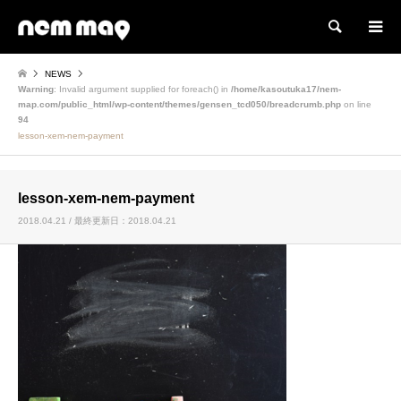
検索
NEWS
Warning
: Invalid argument supplied for foreach() in
/home/kasoutuka17/nem-
map.com/public_html/wp-content/themes/gensen_tcd050/breadcrumb.php
on line
94
lesson-xem-nem-payment
lesson-xem-nem-payment
2018.04.21 / 最終更新日：2018.04.21