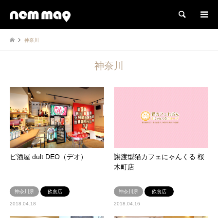
検索
神奈川
神奈川
ピ酒屋 dult DEO（デオ）
譲渡型猫カフェにゃんくる 桜
木町店
神奈川県
飲食店
神奈川県
飲食店
2018.04.18
2018.04.16