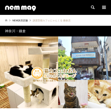
検索
NEM決済店舗
譲渡型猫カフェにゃんくる 鎌倉店
神奈川・鎌倉