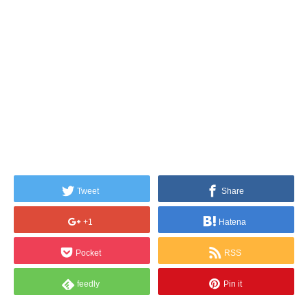
Tweet
Share
+1
Hatena
Pocket
RSS
feedly
Pin it