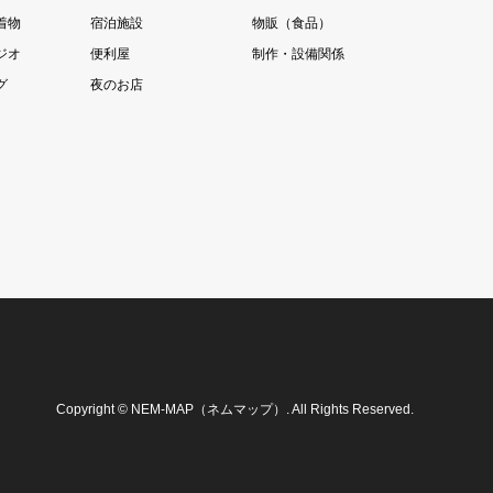
着物
宿泊施設
物販（食品）
ジオ
便利屋
制作・設備関係
グ
夜のお店
Copyright
©
NEM-MAP（ネムマップ）
. All Rights Reserved.