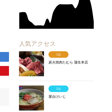
人気アクセス
1位
炭火焼肉たむら 蒲生本店
2位
屋台けいじ