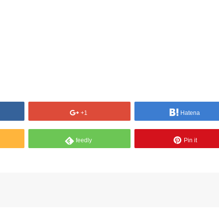
+1
Hatena
feedly
Pin it