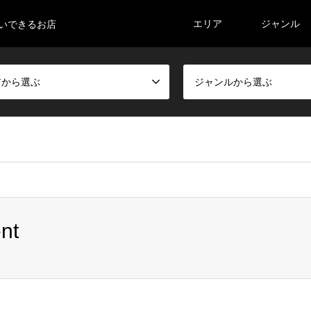
エリア
ジャンル
払いできるお店
アから選ぶ
ジャンルから選ぶ
kasoutuka17/nem-map.com/public_html/wp-content/themes/gen
nt