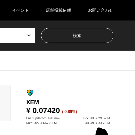
イベント
店舗掲載依頼
お問い合わせ
sen_tcd050/breadcrumb.php
on line
94
XEM
¥ 0.07420
(-0.89%)
Last updated:
Just now
JPY
Vol:
¥ 29.52 M
Mkt Cap:
¥ 667.81 M
All Vol:
¥ 33.76 M