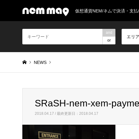
仮想通貨NEM/ネムで決済・支
and
エリ
or
NEWS
Warning
: Invalid argument supplied for foreach() in
/home/
SRaSH-nem-xem-payme
SRaSH-nem-xem-payment
2018.04.17 / 最終更新日：2018.04.17