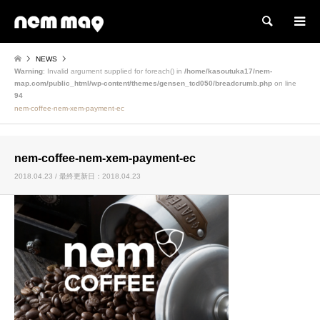
検索
NEWS
Warning
: Invalid argument supplied for foreach() in
/home/kasoutuka17/nem-
map.com/public_html/wp-content/themes/gensen_tcd050/breadcrumb.php
on line
94
nem-coffee-nem-xem-payment-ec
nem-coffee-nem-xem-payment-ec
2018.04.23 / 最終更新日：2018.04.23