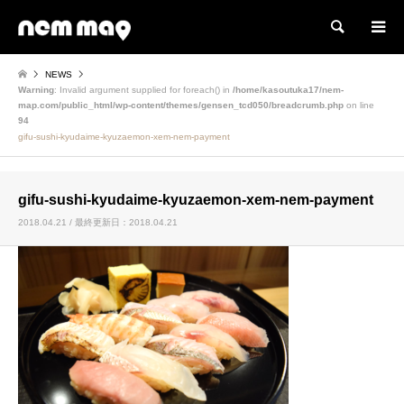
検索
NEWS
Warning
: Invalid argument supplied for foreach() in
/home/kasoutuka17/nem-
map.com/public_html/wp-content/themes/gensen_tcd050/breadcrumb.php
on line
94
gifu-sushi-kyudaime-kyuzaemon-xem-nem-payment
gifu-sushi-kyudaime-kyuzaemon-xem-nem-payment
2018.04.21 / 最終更新日：2018.04.21