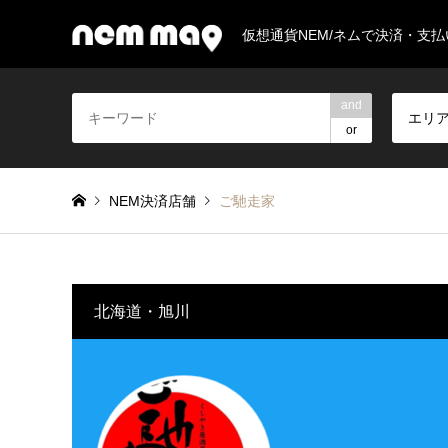
仮想通貨NEM/ネムで決済・支
and
エリ
or
NEM決済店舗
ご馳走家
北海道・旭川