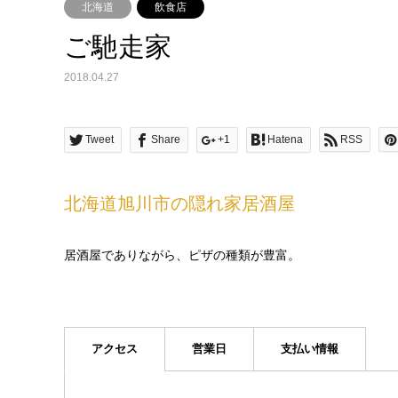
北海道
飲食店
ご馳走家
2018.04.27
Tweet
Share
+1
Hatena
RSS
北海道旭川市の隠れ家居酒屋
居酒屋でありながら、ピザの種類が豊富。
アクセス
営業日
支払い情報