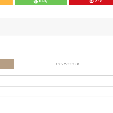
feedly
Pin it
トラックバック ( 0 )