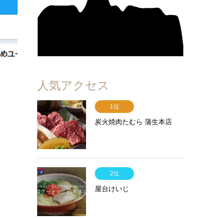
人気アクセス
1位
炭火焼肉たむら 蒲生本店
2位
屋台けいじ