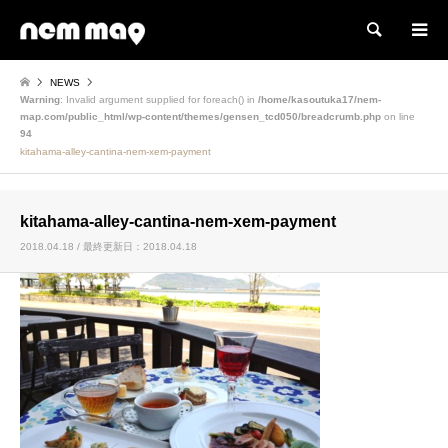
検索
NEWS
Warning
: Invalid argument supplied for foreach() in
/home/kasoutuka17/nem-
map.com/public_html/wp-content/themes/gensen_tcd050/breadcrumb.php
on line
94
kitahama-alley-cantina-nem-xem-payment
kitahama-alley-cantina-nem-xem-payment
2018.04.18 / 最終更新日：2018.04.18