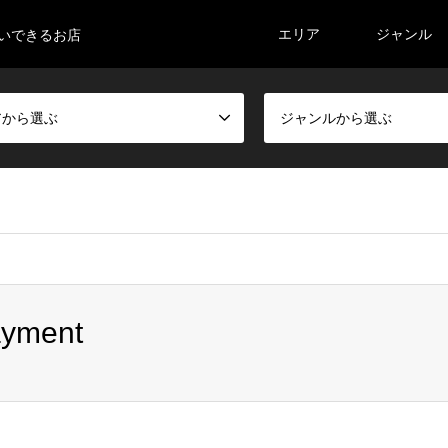
エリア
ジャンル
払いできるお店
アから選ぶ
ジャンルから選ぶ
kasoutuka17/nem-map.com/public_html/wp-content/themes/gen
ayment