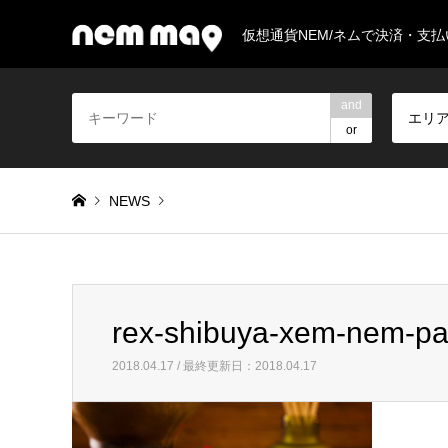
仮想通貨NEM/ネムで決済・支
and
エリ
or
NEWS
Warning
: Invalid argument supplied for foreach() in
/home/
rex-shibuya-xem-nem-p
rex-shibuya-xem-nem-payment
2018.04.17 / 最終更新日：2018.04.17