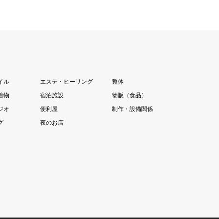
イル
エステ・ヒーリング
整体
着物
宿泊施設
物販（食品）
ジオ
便利屋
制作・設備関係
グ
夜のお店