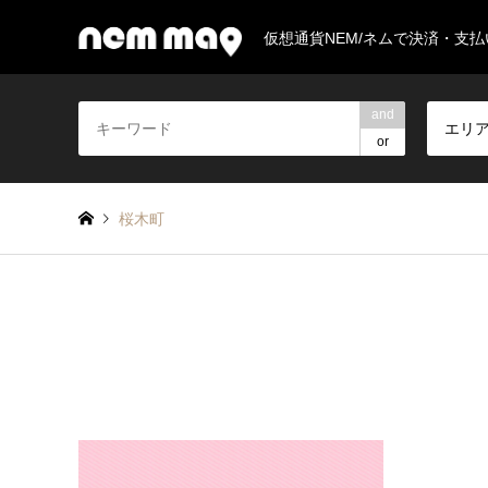
仮想通貨NEM/ネムで決済・支
and
エリ
or
桜木町