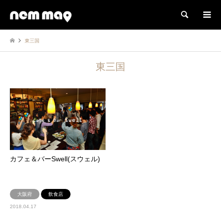
検索
東三国
東三国
カフェ＆バーSwell(スウェル)
大阪府
飲食店
2018.04.17