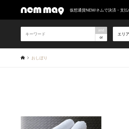
仮想通貨NEM/ネムで決済・支
and
エリ
or
おしぼり