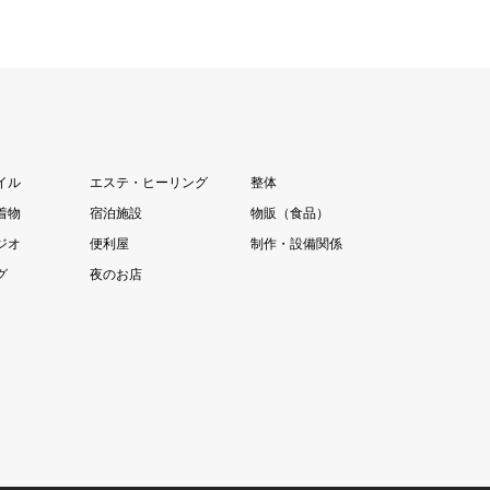
イル
エステ・ヒーリング
整体
着物
宿泊施設
物販（食品）
ジオ
便利屋
制作・設備関係
グ
夜のお店