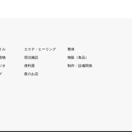
イル
エステ・ヒーリング
整体
着物
宿泊施設
物販（食品）
ジオ
便利屋
制作・設備関係
グ
夜のお店