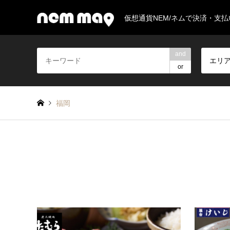
仮想通貨NEM/ネムで決済・支
and
エリ
or
福岡