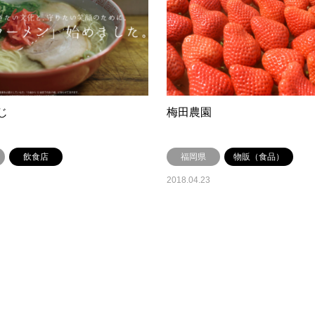
じ
梅田農園
飲食店
福岡県
物販（食品）
2018.04.23